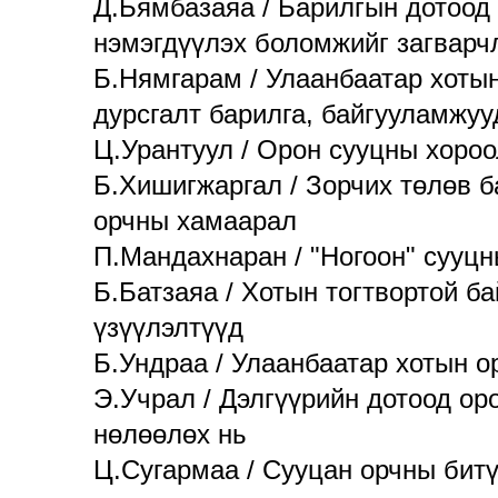
Д.Бямбазаяа / Барилгын дотоод 
нэмэгдүүлэх боломжийг загвар
Б.Нямгарам / Улаанбаатар хотын
дурсгалт барилга, байгууламжу
Ц.Урантуул / Орон сууцны хороо
Б.Хишигжаргал / Зорчих төлөв б
орчны хамаарал
П.Мандахнаран / "Ногоон" сууц
Б.Батзаяа / Хотын тогтвортой б
үзүүлэлтүүд
Б.Ундраа / Улаанбаатар хотын о
Э.Учрал / Дэлгүүрийн дотоод ор
нөлөөлөх нь
Ц.Сугармаа / Сууцан орчны битү