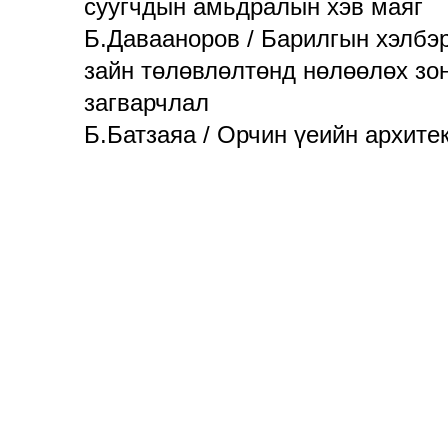
суугчдын амьдралын хэв маяг
Б.Давааноров / Барилгын хэлбэр
зайн төлөвлөлтөнд нөлөөлөх зо
загварчлал
Б.Батзаяа / Орчин үеийн архите