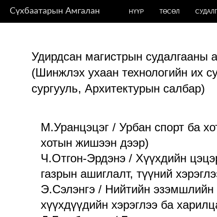
Сүхбаатарын Амгалан
НҮҮР
ТӨСӨЛ
СУДАЛ
Удирдсан магистрын судалгааны 
(Шинжлэх ухаан технологийн их с
сургууль, Архитектурын салбар)
М.Уранцэцэг / Урбан спорт ба х
хотын жишээн дээр)
Ч.Отгон-Эрдэнэ / Хүүхдийн цэцэ
газрын ашиглалт, түүний хэрэглэ
Э.Сэлэнгэ / Нийтийн эзэмшлийн 
хүүхдүүдийн хэрэглээ ба харил