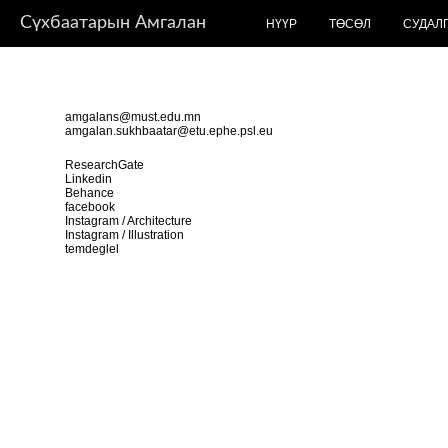
Сүхбаатарын Амгалан
НҮҮР
ТӨСӨЛ
СУДАЛ
amgalans@must.edu.mn
amgalan.sukhbaatar@etu.ephe.psl.eu
ResearchGate
Linkedin
Behance
facebook
Instagram / Architecture
Instagram / Illustration
temdeglel