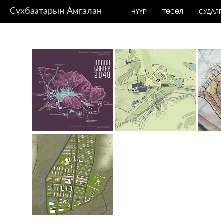
Сүхбаатарын Амгалан
НҮҮР
ТӨСӨЛ
СУДАЛ