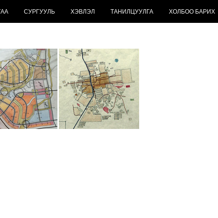
ГАА
СУРГУУЛЬ
ХЭВЛЭЛ
ТАНИЛЦУУЛГА
ХОЛБОО БАРИХ