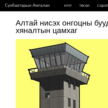
Сүхбаатарын Амгалан
НҮҮР
ТӨСӨЛ
СУДАЛ
Алтай нисэх онгоцны бу
хяналтын цамхаг