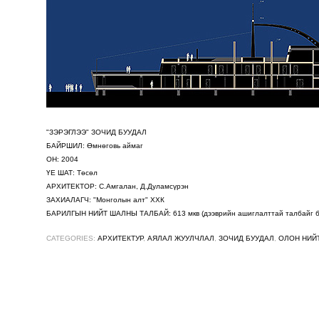
"ЗЭРЭГЛЭЭ" ЗОЧИД БУУДАЛ
БАЙРШИЛ: Өмнөговь аймаг
ОН: 2004
ҮЕ ШАТ: Төсөл
АРХИТЕКТОР: С.Амгалан, Д.Дуламсүрэн
ЗАХИАЛАГЧ: "
Монголын алт
" ХХК
БАРИЛГЫН НИЙТ ШАЛНЫ ТАЛБАЙ: 613 мкв (дээврийн ашиглалттай талбайг б
CATEGORIES:
АРХИТЕКТУР
,
АЯЛАЛ ЖУУЛЧЛАЛ
,
ЗОЧИД БУУДАЛ
,
ОЛОН НИЙ