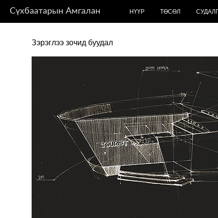
Сүхбаатарын Амгалан
НҮҮР
ТӨСӨЛ
СУДАЛ
Зэрэглээ зочид буудал