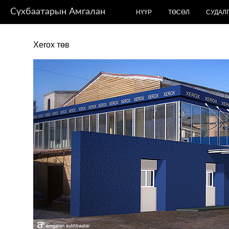
Сүхбаатарын Амгалан
НҮҮР
ТӨСӨЛ
СУДАЛ
Xerox төв