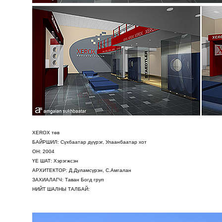
XEROX төв
БАЙРШИЛ: Сүхбаатар дүүрэг, Улаанбаатар хот
ОН: 2004
ҮЕ ШАТ: Хэрэгжсэн
АРХИТЕКТОР: Д.Дуламсүрэн, С.Амгалан
ЗАХИАЛАГЧ:
Таван Богд груп
НИЙТ ШАЛНЫ ТАЛБАЙ: